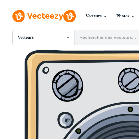
Vecteurs
Photos
Vecteurs
Toutes Images
Photos
PNGs
PSDs
SVGs
Modèles
Vecteurs
Vidéos
Motion graphics
Images Éditoriales
Événements Éditoriaux