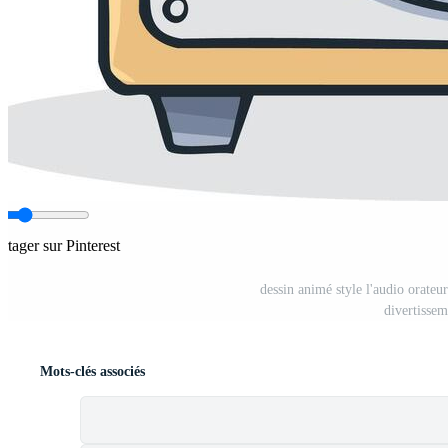
rtager sur Pinterest
dessin animé style l'audio orateu
divertissem
Mots-clés associés