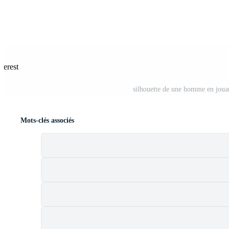
terest
silhouette de une homme en jouan
Mots-clés associés