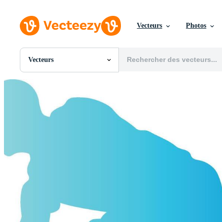
Vecteurs
Photos
Vecteurs
Toutes Images
Photos
PNGs
PSDs
SVGs
Modèles
Vecteurs
Vidéos
Motion graphics
Images Éditoriales
Événements Éditoriaux