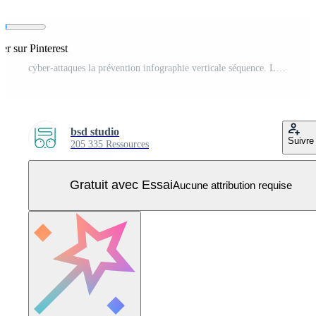
er sur Pinterest
cyber-attaques la prévention infographie verticale séquence. Les données sauvegarde, Logiciel mise à jour. visualisation infochart avec 5 pas. cercles flux de travail Vecteur Pro
bsd studio
Suivre
205 335 Ressources
Gratuit avec Essai
Aucune attribution requise