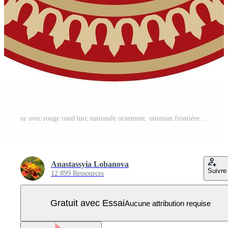
or avec rouge rond turc nationale ornement. ottoman frontière, Cadre. ethnique floral cercle, anneau, seldjoukide les turcs modèle. décoration de le du sultan palais. Vecteur Pro
Anastassyia Lobanova
Suivre
12 899 Ressources
Gratuit avec Essai
Aucune attribution requise