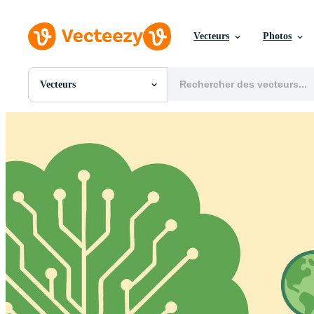
Vecteurs
Photos
Vecteurs
Toutes Images
Photos
PNGs
PSDs
SVGs
Modèles
Vecteurs
Vidéos
Motion graphics
Images Éditoriales
Événements Éditoriaux