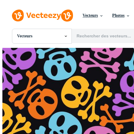
Vecteurs
Photos
Vecteurs
Toutes Images
Photos
PNGs
PSDs
SVGs
Modèles
Vecteurs
Vidéos
Motion graphics
Images Éditoriales
Événements Éditoriaux