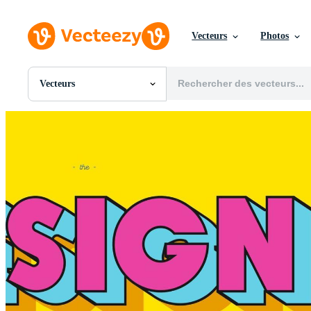
Vecteurs
Photos
Vecteurs
Toutes Images
Photos
PNGs
PSDs
SVGs
Modèles
Vecteurs
Vidéos
Motion graphics
Images Éditoriales
Événements Éditoriaux