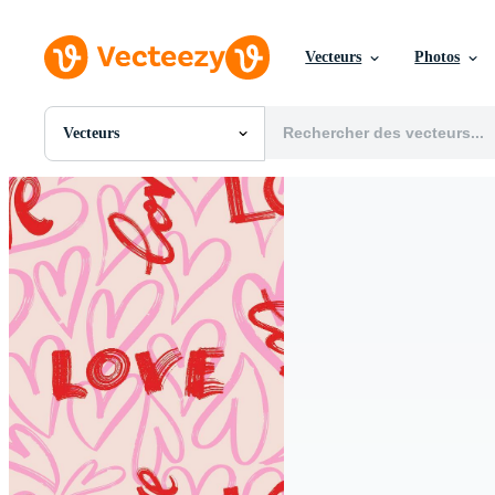
Vecteurs
Photos
Vecteurs
Toutes Images
Photos
PNGs
PSDs
SVGs
Modèles
Vecteurs
Vidéos
Motion graphics
Images Éditoriales
Événements Éditoriaux