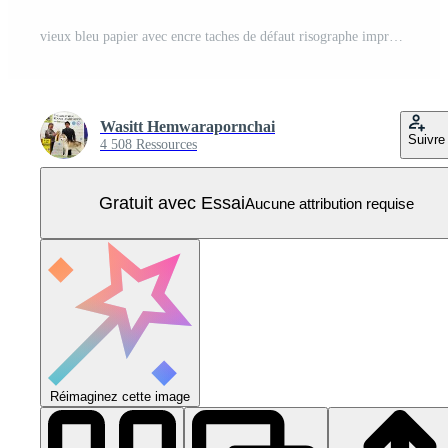
vieux bleu papier avec encre taches de défaut risographe impression Contexte avec ancien papier ministre papier, papier à lettres et adhésif ruban autour avoir Vide espace. Vecteur Pro
Wasitt Hemwarapornchai
Suivre
4 508 Ressources
Gratuit avec Essai
Aucune attribution requise
Réimaginez cette image