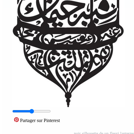
Partager sur Pinterest
noir silhouette de un fleuri lantern