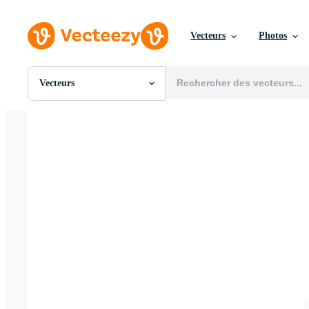
Vecteurs
Photos
Vecteurs
Toutes Images
Photos
PNGs
PSDs
SVGs
Modèles
Vecteurs
Vidéos
Motion graphics
Images Éditoriales
Événements Éditoriaux