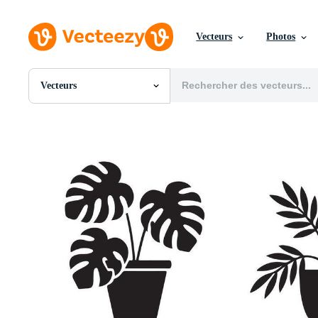
Vecteurs
Photos
Vecteurs
Toutes Images
Photos
PNGs
PSDs
SVGs
Modèles
Vecteurs
Vidéos
Motion graphics
Images Éditoriales
Événements Éditoriaux