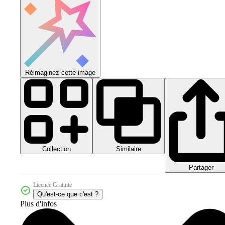
Réimaginez cette image
Collection
Similaire
Partager
Licence Gratuite
Qu'est-ce que c'est ?
Plus d'infos