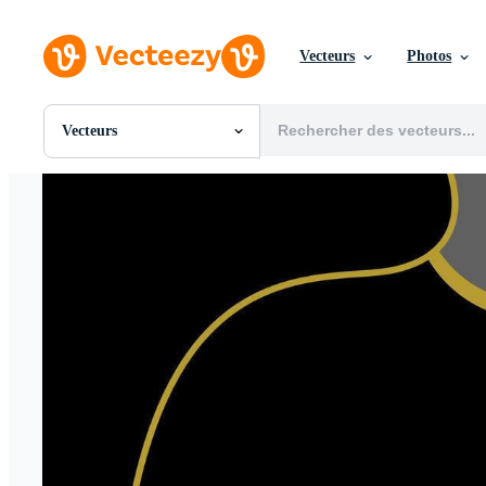
Vecteurs
Photos
Vecteurs
Toutes Images
Photos
PNGs
PSDs
SVGs
Modèles
Vecteurs
Vidéos
Motion graphics
Images Éditoriales
Événements Éditoriaux