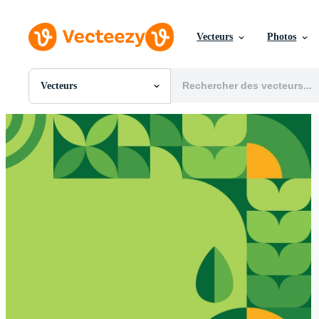
Vecteurs
Photos
Vecteurs
Toutes Images
Photos
PNGs
PSDs
SVGs
Modèles
Vecteurs
Vidéos
Motion graphics
Images Éditoriales
Événements Éditoriaux