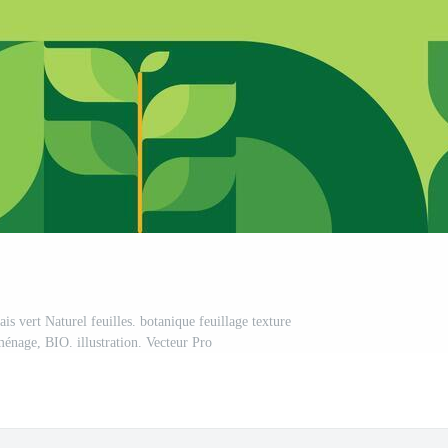
s vert Naturel feuilles. botanique feuillage texture
ménage, BIO. illustration. Vecteur Pro