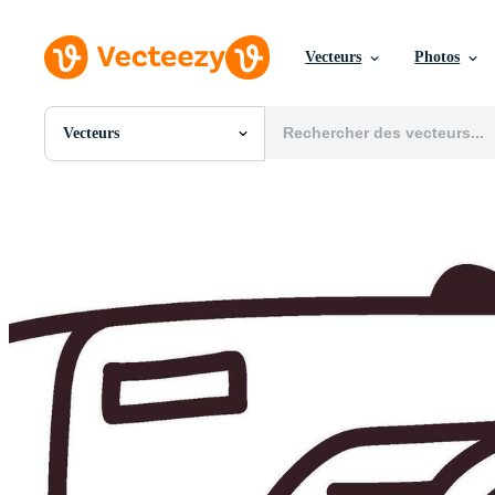
Vecteurs
Photos
Vecteurs
Toutes Images
Photos
PNGs
PSDs
SVGs
Modèles
Vecteurs
Vidéos
Motion graphics
Images Éditoriales
Événements Éditoriaux