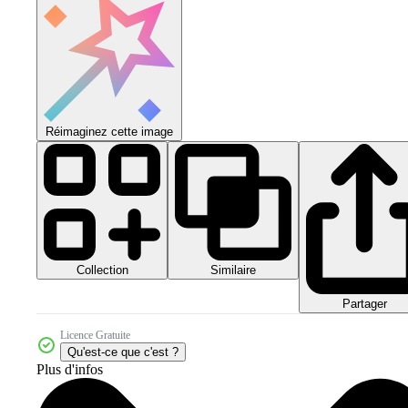
Réimaginez cette image
Collection
Similaire
Partager
Licence Gratuite
Qu'est-ce que c'est ?
Plus d'infos