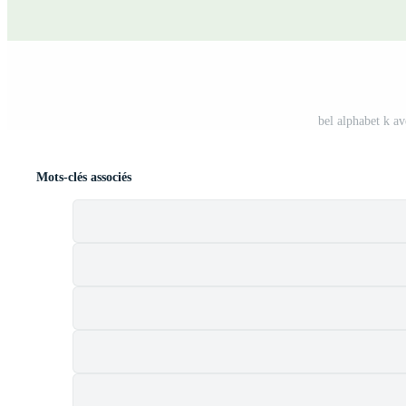
bel alphabet k av
Mots-clés associés