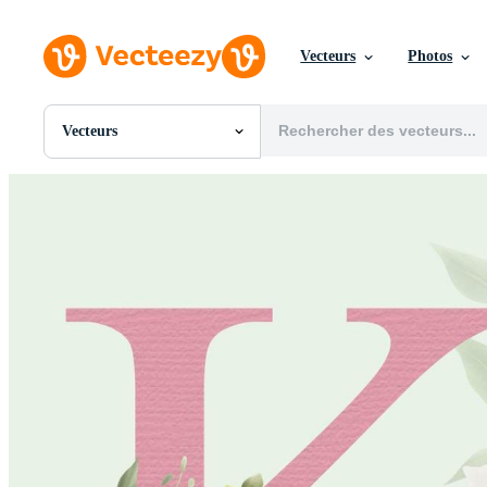
Vecteurs
Photos
Vecteurs
Toutes Images
Photos
PNGs
PSDs
SVGs
Modèles
Vecteurs
Vidéos
Motion graphics
Images Éditoriales
Événements Éditoriaux