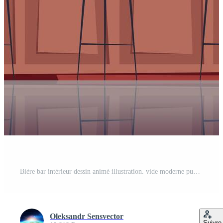
Bière bar intérieur dessin animé illustration. vide moderne pub, bar compteur avec de l'alcool boissons, tabouret chaises. café avec alcoolique breuvages dans bouteilles. Bière dans des lunettes et café machine, plat Vecteur Pro
Oleksandr Sensvector
Suivre