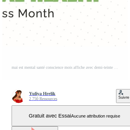
mai est mental santé conscience mois affiche avec demi-teinte main en portant vert ruban. branché ancien carte. illustration avec papier Couper en dehors autocollant pour imprimer, la toile, Info. Vecteur Pro
Yuliya Hrelik
Suivre
2 750 Ressources
Gratuit avec Essai
Aucune attribution requise