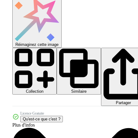
Réimaginez cette image
Collection
Similaire
Partager
Licence Gratuite
Qu'est-ce que c'est ?
Plus d'infos