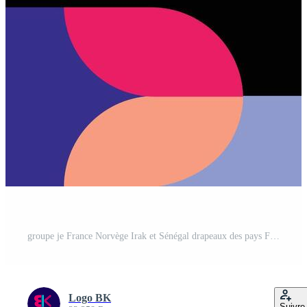
groupe je France Norvège Irak et Sénégal drapeaux des pays Football final symbole conception Football final Football équipes illustration Vecteur Gratuit
Logo BK
Suivre