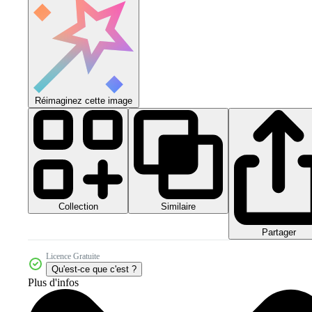
Réimaginez cette image
Collection
Similaire
Partager
Licence Gratuite
Qu'est-ce que c'est ?
Plus d'infos