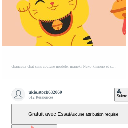
chanceux chat sans couture modèle. maneki Neko kimono et charme cloche, Cerise fleur mignonne Japonais Contexte texture. noir, blanc et or chats et pièce de monnaie. asiatique culture la prospérité souhait symbole Vecteur Pro
ukio.stock632069
Suivre
612 Ressources
Gratuit avec Essai
Aucune attribution requise