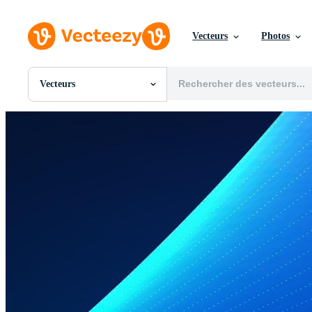
Vecteurs
Photos
Vecteurs
Toutes Images
Photos
PNGs
PSDs
SVGs
Modèles
Vecteurs
Vidéos
Motion graphics
Images Éditoriales
Événements Éditoriaux