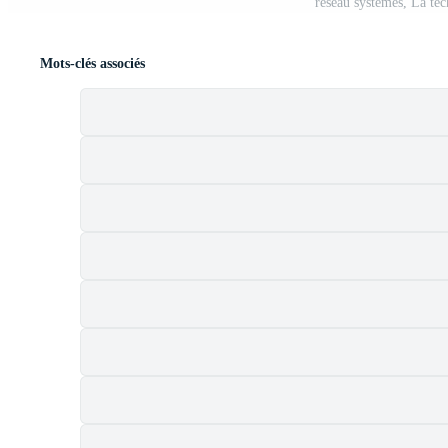
réseau systèmes, La tec
Mots-clés associés