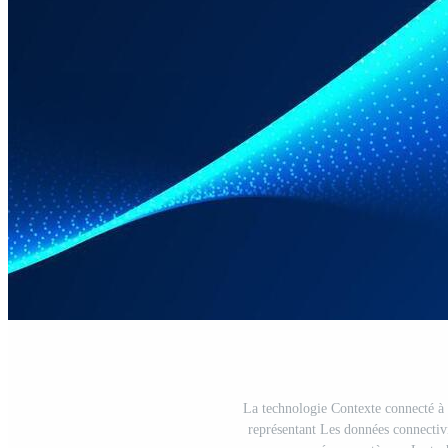
La technologie Contexte connecté à 
représentant Les données connectiv