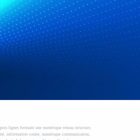
pois lignes formant une numérique réseau structure,
ité, information couler, numérique communication,