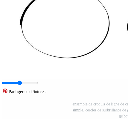
Partager sur Pinterest
ensemble de croquis de ligne de ce
simple. cercles de surbrillance de 
gribo