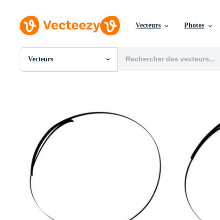
Vecteurs
Photos
Vecteurs
Toutes Images
Photos
PNGs
PSDs
SVGs
Modèles
Vecteurs
Vidéos
Motion graphics
Images Éditoriales
Événements Éditoriaux