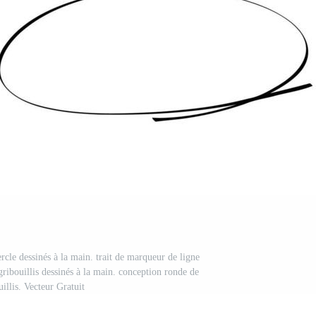
rcle dessinés à la main. trait de marqueur de ligne
gribouillis dessinés à la main. conception ronde de
uillis. Vecteur Gratuit