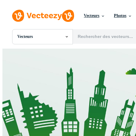
Vecteurs
Photos
Vecteurs
Toutes Images
Photos
PNGs
PSDs
SVGs
Modèles
Vecteurs
Vidéos
Motion graphics
Images Éditoriales
Événements Éditoriaux