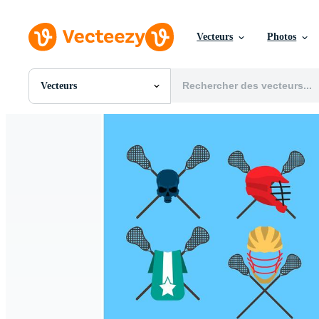
Vecteurs
Photos
Vecteurs
Toutes Images
Photos
PNGs
PSDs
SVGs
Modèles
Vecteurs
Vidéos
Motion graphics
Images Éditoriales
Événements Éditoriaux