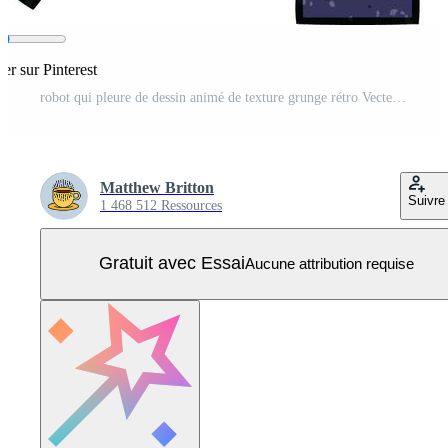
er sur Pinterest
robot qui pleure de dessin animé de texture grunge rétro Vecteur Pro
Matthew Britton
Suivre
1 468 512 Ressources
Gratuit avec Essai
Aucune attribution requise