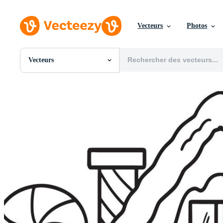
Vecteurs
Photos
Vecteurs
Toutes Images
Photos
PNGs
PSDs
SVGs
Modèles
Vecteurs
Vidéos
Motion graphics
Images Éditoriales
Événements Éditoriaux