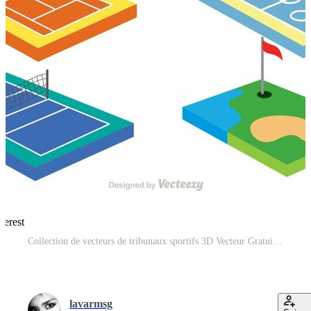
terest
Collection de vecteurs de tribunaux sportifs 3D Vecteur Gratuit et SVG Gratuit
lavarmsg