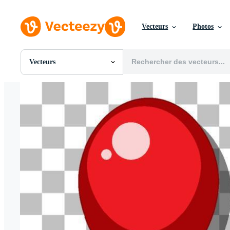
Vecteurs
Photos
Vecteurs
Toutes Images
Photos
PNGs
PSDs
SVGs
Modèles
Vecteurs
Vidéos
Motion graphics
Images Éditoriales
Événements Éditoriaux