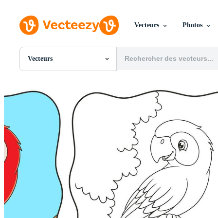
Vecteurs
Photos
Vecteurs
Toutes Images
Photos
PNGs
PSDs
SVGs
Modèles
Vecteurs
Vidéos
Motion graphics
Images Éditoriales
Événements Éditoriaux