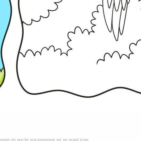
rroquet est perché gracieusement sur un grand tronc