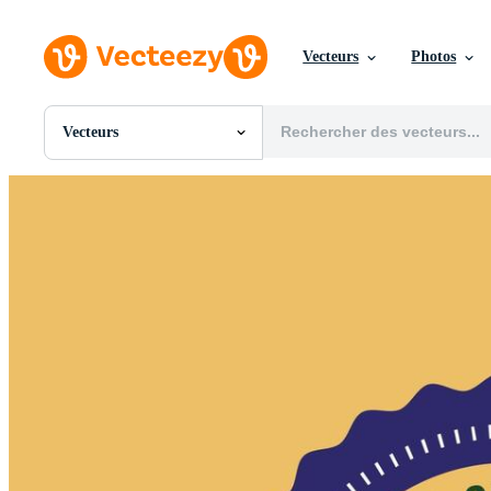
Vecteurs
Photos
Vecteurs
Toutes Images
Photos
PNGs
PSDs
SVGs
Modèles
Vecteurs
Vidéos
Motion graphics
Images Éditoriales
Événements Éditoriaux