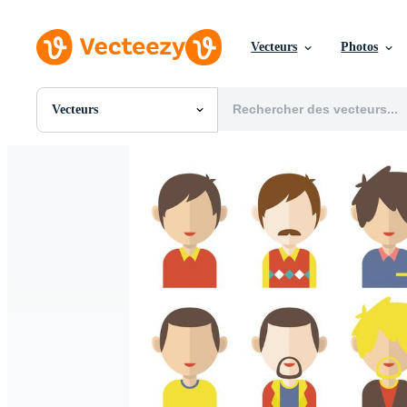
Vecteurs
Photos
Vecteurs
Toutes Images
Photos
PNGs
PSDs
SVGs
Modèles
Vecteurs
Vidéos
Motion graphics
Images Éditoriales
Événements Éditoriaux