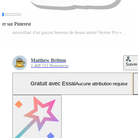
ger sur Pinterest
autocollant d'un garçon heureux de dessin animé Vecteur Pro et SVG Pro
Matthew Britton
Suivre
1 468 512 Ressources
Gratuit avec Essai
Aucune attribution requise