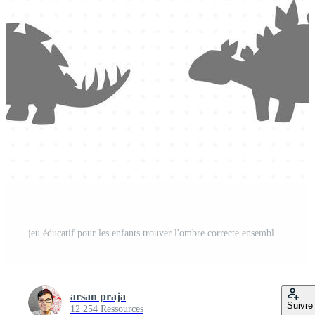
jeu éducatif pour les enfants trouver l'ombre correcte ensemble de stégosaure de dinosaure préhistorique de dessin animé mignon Vecteur Pro et SVG Pro
arsan praja
Suivre
12 254 Ressources