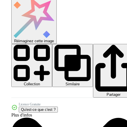
Réimaginez cette image
Collection
Similaire
Partager
Licence Gratuite
Qu'est-ce que c'est ?
Plus d'infos