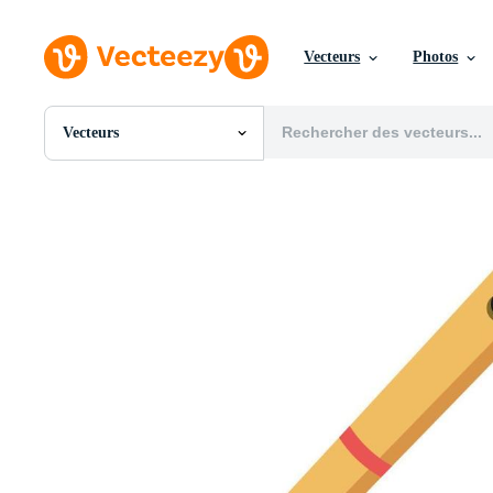
Vecteurs
Photos
Vecteurs
Toutes Images
Photos
PNGs
PSDs
SVGs
Modèles
Vecteurs
Vidéos
Motion graphics
Images Éditoriales
Événements Éditoriaux