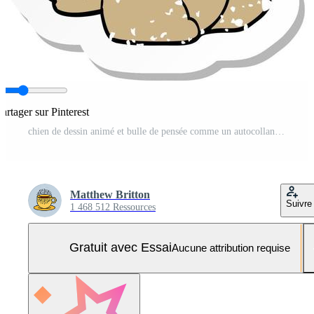
Partager sur Pinterest
chien de dessin animé et bulle de pensée comme un autocollant usé en détresse Vecteur Pro et SVG Pro
Matthew Britton
Suivre
1 468 512 Ressources
Gratuit avec Essai
Aucune attribution requise