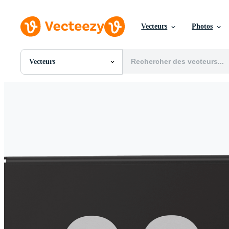
Vecteurs
Photos
Vecteurs
Toutes Images
Photos
PNGs
PSDs
SVGs
Modèles
Vecteurs
Vidéos
Motion graphics
Images Éditoriales
Événements Éditoriaux