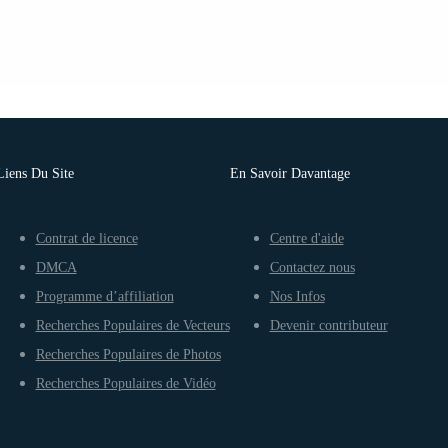
Liens Du Site
En Savoir Davantage
Contrat de licence
Centre d'aide
DMCA
Contactez nous
Programme d’affiliation
Nos Infos
Recherches Populaires de Vecteurs
Devenir contributeur
Recherches Populaires de Photos
Recherches Populaires de Vidéo