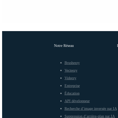
Notre Réseau
Brusheezy
Vecteezy
Videezy
Entreprise
Éducation
API développeur
Recherche d’image inversée par IA
Suppression d’arrière-plan par IA