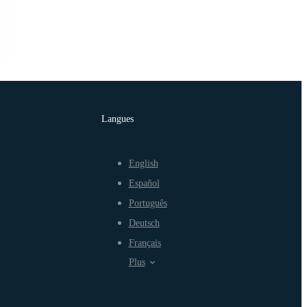
Langues
English
Español
Português
Deutsch
Français
Plus