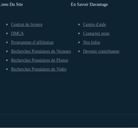
Liens Du Site
En Savoir Davantage
Contrat de licence
Centre d'aide
DMCA
Contactez nous
Programme d’affiliation
Nos Infos
Recherches Populaires de Vecteurs
Devenir contributeur
Recherches Populaires de Photos
Recherches Populaires de Vidéo
Conditions d’utilisation