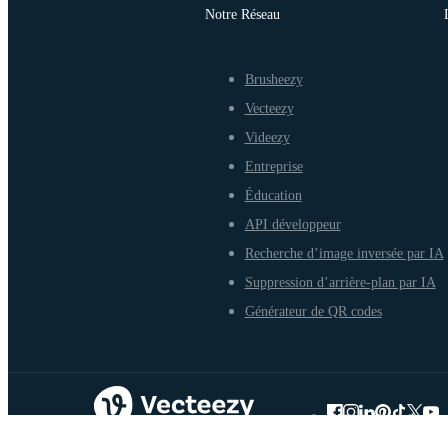
Notre Réseau
Brusheezy
Vecteezy
Videezy
Entreprise
Éducation
API développeur
Recherche d’image inversée par IA
Suppression d’arrière-plan par IA
Générateur de QR codes