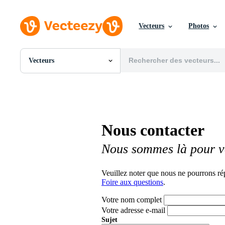
Vecteurs
Photos
Vecteurs
Toutes Images
Photos
PNGs
PSDs
SVGs
Nous contacter
Modèles
Vecteurs
Nous sommes là pour v
Vidéos
Motion graphics
Images Éditoriales
Veuillez noter que nous ne pourrons ré
Événements Éditoriaux
Foire aux questions
.
Votre nom complet
Votre adresse e-mail
Sujet