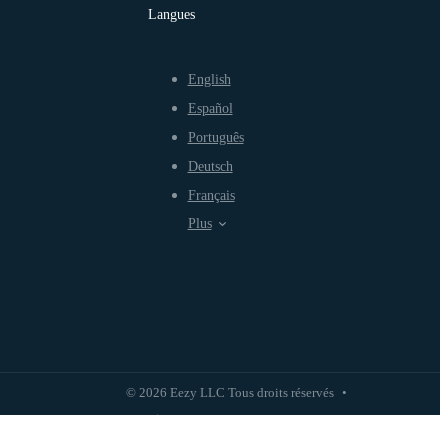
Langues
English
Español
Português
Deutsch
Français
Plus
© 2026 Eezy LLC Tous droits réservés
•
Politique de confidentialité
Politique d'utilisation équitable