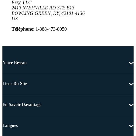
Eezy, LLC
2413 NASHVILLE RD STE B13
BOWLING GREEN, KY, 42101-4136
US
Téléphone
: 1-888-473-8050
Notre Réseau
Liens Du Site
En Savoir Davantage
Langues