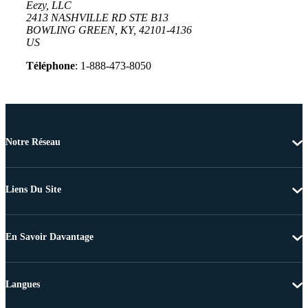
Eezy, LLC
2413 NASHVILLE RD STE B13
BOWLING GREEN, KY, 42101-4136
US
Téléphone
: 1-888-473-8050
Notre Réseau
Liens Du Site
En Savoir Davantage
Langues