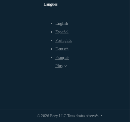
Langues
English
Español
Português
Deutsch
Français
Plus
© 2026 Eezy LLC Tous droits réservés
•
Politique de confidentialité
Politique d'utilisation équitable