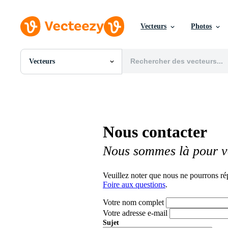
Vecteurs
Photos
Vecteurs
Toutes Images
Photos
PNGs
PSDs
SVGs
Nous contacter
Modèles
Vecteurs
Nous sommes là pour v
Vidéos
Motion graphics
Images Éditoriales
Veuillez noter que nous ne pourrons ré
Événements Éditoriaux
Foire aux questions
.
Votre nom complet
Votre adresse e-mail
Sujet