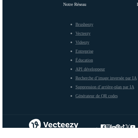
Notre Réseau
Brusheezy
Vecteezy
Videezy
Entreprise
Éducation
API développeur
Recherche d’image inversée par IA
Suppression d’arrière-plan par IA
Générateur de QR codes