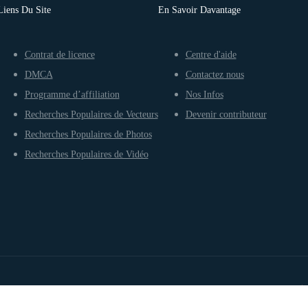
Liens Du Site
En Savoir Davantage
Contrat de licence
Centre d'aide
DMCA
Contactez nous
Programme d’affiliation
Nos Infos
Recherches Populaires de Vecteurs
Devenir contributeur
Recherches Populaires de Photos
Recherches Populaires de Vidéo
Conditions d’utilisation