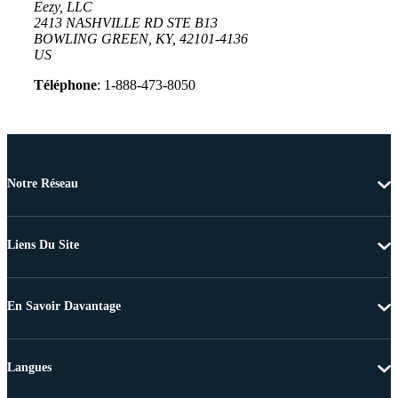
Eezy, LLC
2413 NASHVILLE RD STE B13
BOWLING GREEN, KY, 42101-4136
US
Téléphone
: 1-888-473-8050
Notre Réseau
Liens Du Site
En Savoir Davantage
Langues