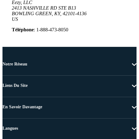
Eezy, LLC
2413 NASHVILLE RD STE B13
BOWLING GREEN, KY, 42101-4136
US
Téléphone
: 1-888-473-8050
Notre Réseau
Liens Du Site
En Savoir Davantage
Langues