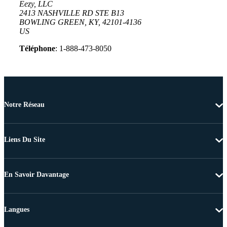
Eezy, LLC
2413 NASHVILLE RD STE B13
BOWLING GREEN, KY, 42101-4136
US
Téléphone
: 1-888-473-8050
Notre Réseau
Liens Du Site
En Savoir Davantage
Langues