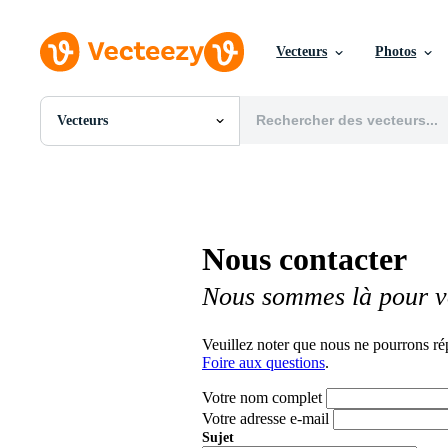
Vecteurs
Photos
Vecteurs
Toutes Images
Photos
PNGs
PSDs
SVGs
Nous contacter
Modèles
Vecteurs
Nous sommes là pour v
Vidéos
Motion graphics
Images Éditoriales
Veuillez noter que nous ne pourrons ré
Événements Éditoriaux
Foire aux questions
.
Votre nom complet
Votre adresse e-mail
Sujet