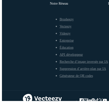
Notre Réseau
Brusheezy
Vecteezy
Videezy
Entreprise
Éducation
API développeur
Recherche d’image inversée par IA
Suppression d’arrière-plan par IA
Générateur de QR codes