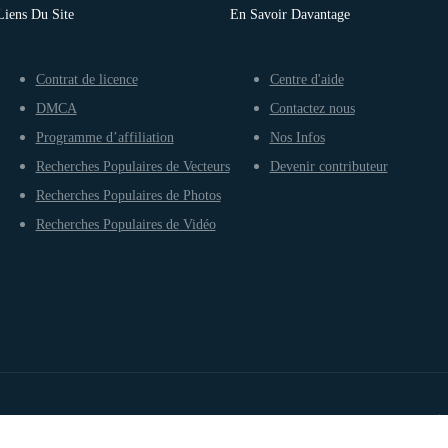
Liens Du Site
En Savoir Davantage
Contrat de licence
Centre d'aide
DMCA
Contactez nous
Programme d’affiliation
Nos Infos
Recherches Populaires de Vecteurs
Devenir contributeur
Recherches Populaires de Photos
Recherches Populaires de Vidéo
Conditions d’utilisation