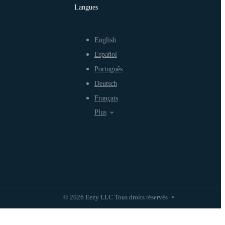
Langues
English
Español
Português
Deutsch
Français
Plus
© 2026 Eezy LLC Tous droits réservés
•
Politique de confidentialité
Politique d'utilisation équitable