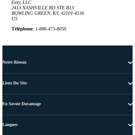
Eezy, LLC
2413 NASHVILLE RD STE B13
BOWLING GREEN, KY, 42101-4136
US
Téléphone
: 1-888-473-8050
Notre Réseau
Liens Du Site
En Savoir Davantage
Langues