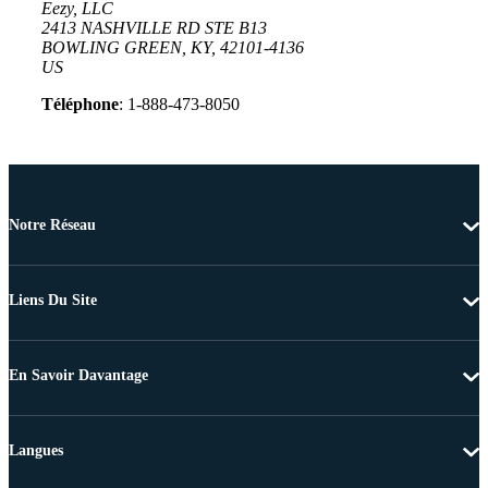
Eezy, LLC
2413 NASHVILLE RD STE B13
BOWLING GREEN, KY, 42101-4136
US
Téléphone
: 1-888-473-8050
Notre Réseau
Liens Du Site
En Savoir Davantage
Langues